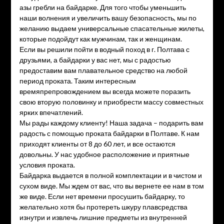
азы гребли на байдарке. Для того чтобы уменьшить
наши волнения и увеличить вашу безопасность, мы по
желанию выдаем универсальные спасательные жилеты,
которые подойдут как мужчинам, так и женщинам.
Если вы решили пойти в водный поход в г. Полтава с
друзьями, а байдарки у вас нет, мы с радостью
предоставим вам плавательное средство на любой
период проката. Таким интересным
времяпрепровождением вы всегда можете поразить
свою вторую половинку и приобрести массу совместных
ярких впечатлений.
Мы рады каждому клиенту! Наша задача – подарить вам
радость с помощью проката байдарки в Полтаве. К нам
приходят клиенты от 8 до 60 лет, и все остаются
довольны. У нас удобное расположение и приятные
условия проката.
Байдарка выдается в полной комплектации и в чистом и
сухом виде. Мы ждем от вас, что вы вернете ее нам в том
же виде. Если нет времени просушить байдарку, то
желательно хотя бы протереть шкуру плавсредства
изнутри и извлечь лишние предметы из внутренней