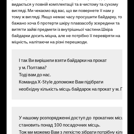
видається у повній комплектації та в чистому та сухому
вигляді. Ми чекаємо від вас, що ви повернете її нам у
тому ж вигляді. Якщо немає часу просушити байдарку, то
бажано хоча б протерти шкіру плавзасобу зсередини та
витягти зайві предмети із внутрішньої частини.Шкіра
байдарки досить міцна, але не потрібно її перевіряти на
міцність, налітаючи на різні перешкоди.
І так Ви вирішили взяти байдарки на прокат 
у м. Полтава? 
Тоді вам до нас. 
Команда X-Style допоможе Вам підібрати 
необхідну кількість місць байдарок на прокат у м. Полта
У нашому розпорядженні доступ до  прокатних місць бай
становить понад 100 посадочних місць. 
Тож ми можемо Вам з легкістю зібрати потрібну кількість