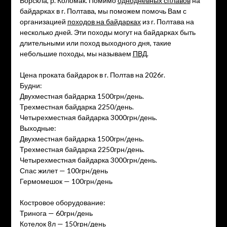
Ворскла, р. Коломак. Помимо
однодневных сплавов
на
байдарках в г. Полтава, мы поможем помочь Вам с
организацией
походов на байдарках
из г. Полтава на
несколько дней. Эти походы могут на байдарках быть
длительными или поход выходного дня, такие
небольшие походы, мы называем
ПВД
.
Цена проката байдарок в г. Полтав на 2026г.
Будни:
Двухместная байдарка 1500грн/день.
Трехместная байдарка 2250/день.
Четырехместная байдарка 3000грн/день.
Выходные:
Двухместная байдарка 1500грн/день.
Трехместная байдарка 2250грн/день.
Четырехместная байдарка 3000грн/день.
Спас жилет — 100грн/день
Гермомешок — 100грн/день
Костровое оборудование:
Тринога — 60грн/день
Котелок 8л — 150грн/день