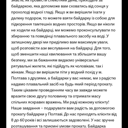
байдаркою, яка допоможе вам сховатись від сонця у
прохолоді водної гладі. Якщо ж ви вирішили їхати у
далеку подорож, то можете взяти байдарку із собою для
підкорення тамтешніх водних просторів. Якщо ви ніколи
не ходили на байдарці, ми можемо проконсультувати по
збиранню та поведінці плавального засобу на воді. У
затишному дворі ми приділимо вам максимум уваги,
щоб розповісти ази веслування на байдарці. Для того,
щоб зменшити наші хвилювання та збільшити вашу
безпеку, ми за бажанням видаємо універсальні
рятувальні жилети, які підійдуть як чоловікам, так і
жінкам. Якщо ви вирішили піти у водний похід у м.
Полтава з друзями, а байдарки у вас немає, ми з радістю
надамо плавальний засіб на будь-який період прокату.
Таким цікавим проведенням часу ви завжди можете
вразити свою другу половинку та отримати масу
спільних яскравих вражень. Ми раді кожному клієнту!
Наше завдання – подарувати вам радість за допомогою
прокату байдарки у Полтаві. До нас приходять клієнти від
8 до 60 років і всі залишаються задоволені. У нас зручне
розташування та приємні умови прокату. Байдарка