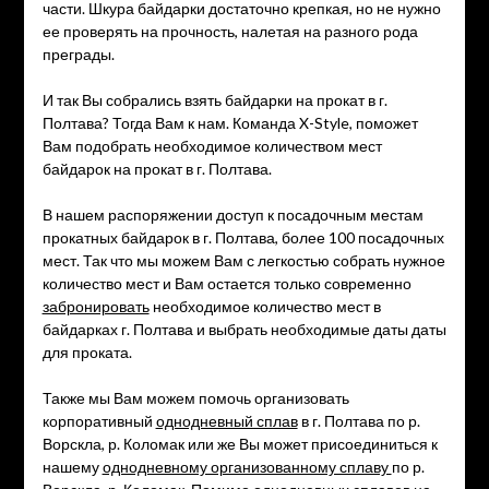
части. Шкура байдарки достаточно крепкая, но не нужно
ее проверять на прочность, налетая на разного рода
преграды.
И так Вы собрались взять байдарки на прокат в г.
Полтава? Тогда Вам к нам. Команда X-Style, поможет
Вам подобрать необходимое количеством мест
байдарок на прокат в г. Полтава.
В нашем распоряжении доступ к посадочным местам
прокатных байдарок в г. Полтава, более 100 посадочных
мест. Так что мы можем Вам с легкостью собрать нужное
количество мест и Вам остается только современно
забронировать
необходимое количество мест в
байдарках г. Полтава и выбрать необходимые даты даты
для проката.
Также мы Вам можем помочь организовать
корпоративный
однодневный сплав
в г. Полтава по р.
Ворскла, р. Коломак или же Вы может присоединиться к
нашему
однодневному организованному сплаву
по р.