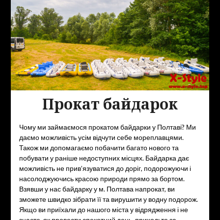
Прокат байдарок
Чому ми займаємося прокатом байдарки у Полтаві? Ми
даємо можливість усім відчути себе мореплавцями.
Також ми допомагаємо побачити багато нового та
побувати у раніше недоступних місцях. Байдарка дає
можливість не прив’язуватися до доріг, подорожуючи і
насолоджуючись красою природи прямо за бортом.
Взявши у нас байдарку у м. Полтава напрокат, ви
зможете швидко зібрати її та вирушити у водну подорож.
Якщо ви приїхали до нашого міста у відрядження і не
знаєте, як провести спекотний день, приходьте за