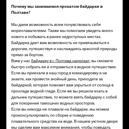
Почему мы занимаемся прокатом байдарки в
Полтаве?
Мы даем возможность всем почувствовать себя
мореплавателями. Также мы помогаем увидеть много
нового и побывать в ранее недоступных местах.
Байдарка дает вам возможность не привязываться к
дорогам, путешествуя и наслаждаясь красотой природы
прямо за бортом.
Взяв у нас
байдарку в г. Полтава напрокат
, вы сможете
быстро собрать ее и отправиться в водное путешествие.
Если вы приехали в наш город в командировку и не
знаете, как провести знойный день, приходите за
байдаркой, которая поможет вам укрыться от солнца в
прохладе водной глади. Если же вы решили ехать в
дальнее путешествие, то можете взять байдарку с собой
для покорения тамошних водных просторов.
Если вы никогда не плавали на байдарке, мы можем
проконсультировать по сборке и поведению
плавательного средства на воде. В нашем уютном дворе
мы уделим вам максимум внимания, чтобы поведать