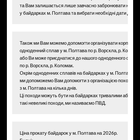
та Вам залишається лише завчасно забронювати необхід
у байдарках м. Полтава та вибрати необхідні дати дати 
Також ми Вам можемо допомогти організувати корпорати
одноденний сплав у м. Полтава по р. Ворскла, р. Коломак
або Ви може приєднатися до нашого одноденного органі
по р. Ворскла, р. Коломак. 
Окрім одноденних сплавів на байдарках у м. Полтава, 
ми допоможемо Вам допомогти з організацією походів на
з м. Полтава на кілька днів. 
Ці походи можуть бути на байдарках тривалими або похід
такі невеликі походи, ми називаємо ПВД.
Ціна прокату байдарок у м. Полтава на 2026р. 