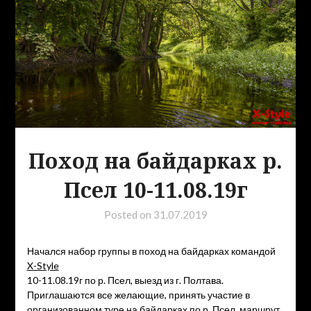
Поход на байдарках р.
Псел 10-11.08.19г
Posted on
31.07.2019
Начался набор группы в поход на байдарках командой
X-Style
10-11.08.19г по р. Псел, выезд из г. Полтава.
Приглашаются все желающие, принять участие в
организованном туре на байдарках по р. Псел, маршрут