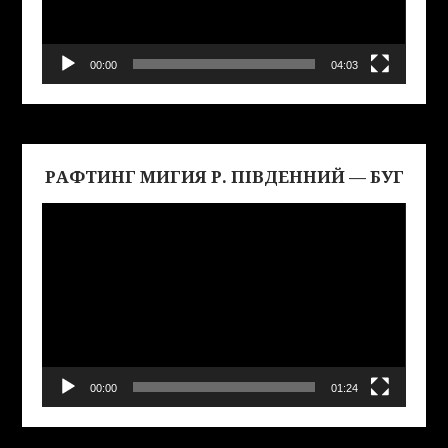
00:00
04:03
РАФТИНГ МИГИЯ Р. ПІВДЕННИЙ — БУГ
Виде
00:00
01:24