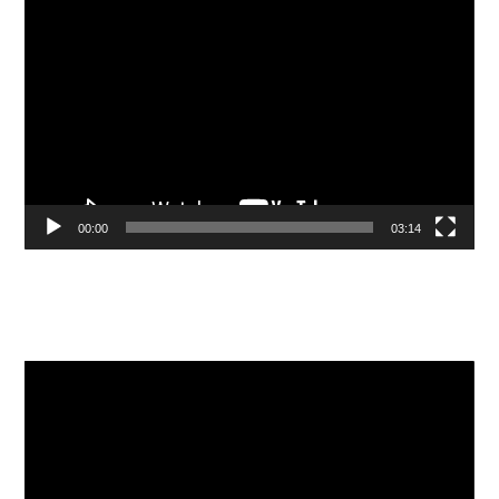
Видеоплеер
00:00
03:14
Видеоплеер