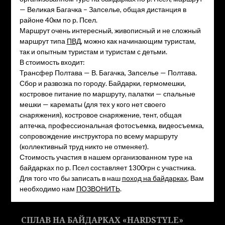
— Великая Багачка – Запселье, общая дистанция в
районе 40км по р. Псел.
Маршрут очень интересный, живописный и не сложный
маршрут типа
ПВД
, можно как начинающим туристам,
так и опытным туристам и туристам с детьми.
В стоимость входит:
Трансфер Полтава — В. Багачка, Запселье — Полтава.
Сбор и развозка по городу. Байдарки, гермомешки,
костровое питание по маршруту, палатки — спальные
мешки — карематы (для тех у кого нет своего
снаряжения), костровое снаряжение, тент, общая
аптечка, профессиональная фотосъемка, видеосъемка,
сопровождение инструктора по всему маршруту
(коллективный труд никто не отменяет).
Стоимость участия в нашем организованном туре на
байдарках по р. Псел составляет 1300грн с участника.
Для того что бы записать в наш
поход на байдарках
, Вам
необходимо нам
ПОЗВОНИТЬ
.
СПЛАВ НА БАЙДАРКАХ «HARDSTYLE»