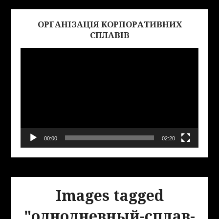
ОРГАНІЗАЦІЯ КОРПОРАТИВНИХ
Виде
СПЛАВІВ
00:00
02:20
Images tagged
"однодневный-сплав-