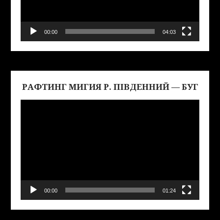
00:00
04:03
РАФТИНГ МИГИЯ Р. ПІВДЕННИЙ — БУГ
Виде
00:00
01:24