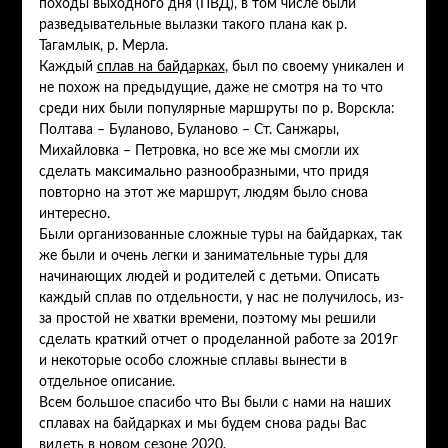
походы выходного дня (ПВД), в том числе были
разведывательные вылазки такого плана как р.
Тагамлык, р. Мерла.
Каждый
сплав на байдарках
, был по своему уникален и
не похож на предыдущие, даже не смотря на то что
среди них были популярные маршруты по р. Ворскла:
Полтава – Буланово, Буланово – Ст. Санжары,
Михайловка – Петровка, но все же мы смогли их
сделать максимально разнообразными, что придя
повторно на этот же маршрут, людям было снова
интересно.
Были организованные сложные туры на байдарках, так
же были и очень легки и занимательные туры для
начинающих людей и родителей с детьми. Описать
каждый сплав по отдельности, у нас не получилось, из-
за простой не хватки времени, поэтому мы решили
сделать краткий отчет о проделанной работе за 2019г
и некоторые особо сложные сплавы вынести в
отдельное описание.
Всем большое спасибо что Вы были с нами на наших
сплавах на байдарках и мы будем снова рады Вас
видеть в новом сезоне 2020.