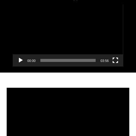
Видеоплеер
00:00
03:56
Видеоплеер