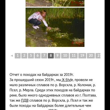
◄
1
2
5
6
7
8
9
10
11
19
20
21
►
Отчет о походах на байдарках за 2019г.
За прошедший сезон 2019г., мы
X-Styl
e, провели не
мало различных сплавов по р. Ворскла, р. Коломак, р.
Псел, р. Мерла. Среди этих походов на байдарках по
реке, было много однодневных сплавов из г. Полтава,
так же
ПДВ
сплавов по р. Ворскла, р. Псел и так же
были походы на байдарках более длительные чем