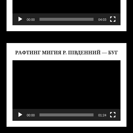
00:00
04:03
РАФТИНГ МИГИЯ Р. ПІВДЕННИЙ — БУГ
Виде
00:00
01:24