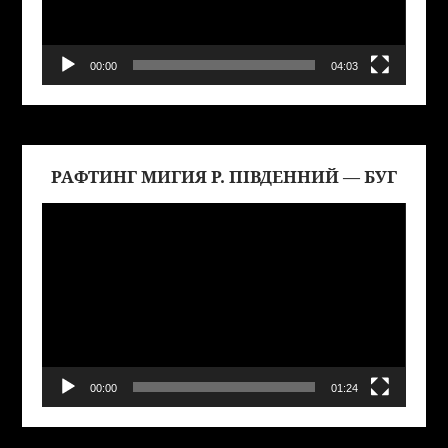
00:00
04:03
РАФТИНГ МИГИЯ Р. ПІВДЕННИЙ — БУГ
Виде
00:00
01:24