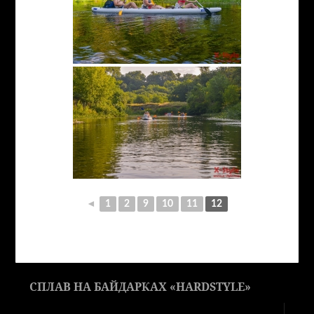
◄
1
2
9
10
11
12
СПЛАВ НА БАЙДАРКАХ «HARDSTYLE»
Видеоплеер