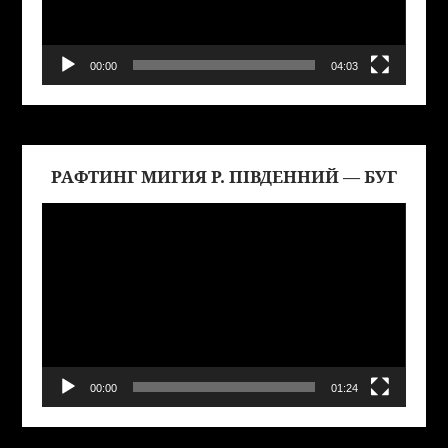
00:00
04:03
РАФТИНГ МИГИЯ Р. ПІВДЕННИЙ — БУГ
Виде
00:00
01:24