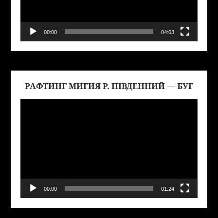
00:00
04:03
РАФТИНГ МИГИЯ Р. ПІВДЕННИЙ — БУГ
Виде
00:00
01:24