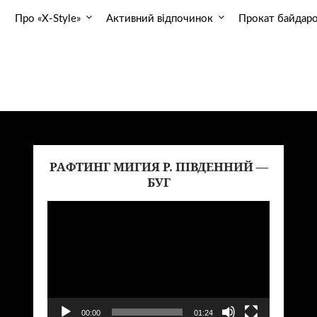
Про «X-Style»
Активний відпочинок
Прокат байдар
РАФТИНГ МИГИЯ Р. ПІВДЕННИЙ —
еоплеер
Видеопл
БУГ
00:00
01:24