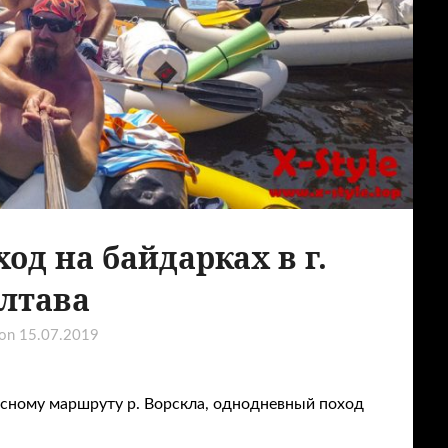
д на байдарках в г.
лтава
 on
15.07.2019
исному маршруту р. Ворскла, однодневный поход