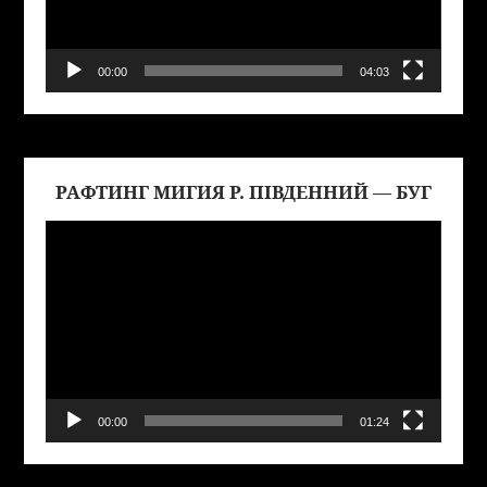
00:00
04:03
РАФТИНГ МИГИЯ Р. ПІВДЕННИЙ — БУГ
Виде
00:00
01:24