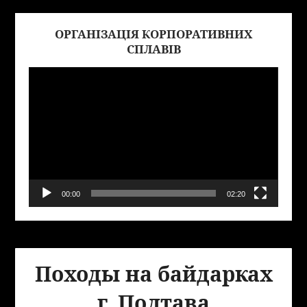
ОРГАНІЗАЦІЯ КОРПОРАТИВНИХ
Виде
СПЛАВІВ
00:00
02:20
Походы на байдарках
г. Полтава