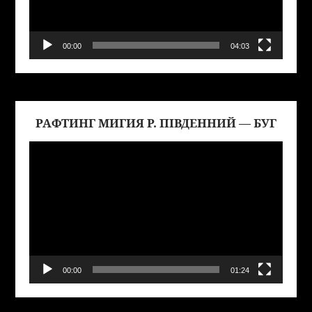
00:00
04:03
РАФТИНГ МИГИЯ Р. ПІВДЕННИЙ — БУГ
Виде
00:00
01:24