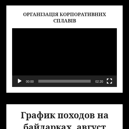
ОРГАНІЗАЦІЯ КОРПОРАТИВНИХ
Виде
СПЛАВІВ
00:00
02:20
График походов на
байдарках, август