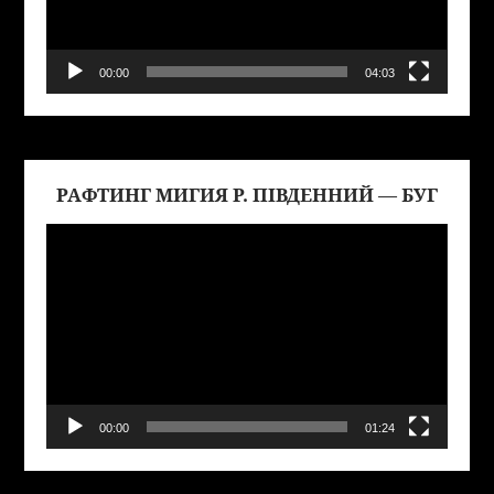
00:00
04:03
РАФТИНГ МИГИЯ Р. ПІВДЕННИЙ — БУГ
Виде
00:00
01:24