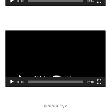
00:00
03:14
Видеоплеер
00:00
02:10
©2026 X-Style