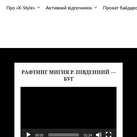
Про «X-Style»
Активний відпочинок
Прокат байдар
РАФТИНГ МИГИЯ Р. ПІВДЕННИЙ —
еоплеер
Видеопл
БУГ
00:00
01:24