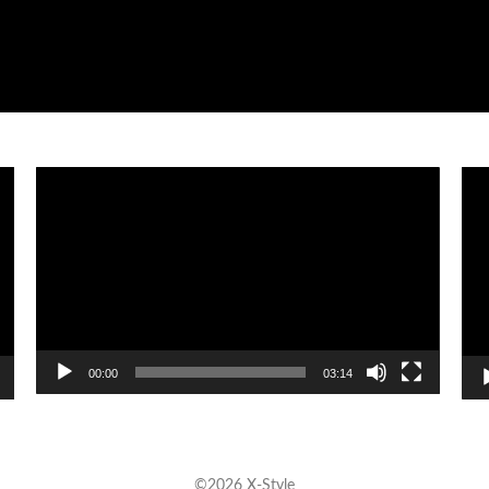
Видеоплеер
Вид
00:00
03:14
©2026 X-Style