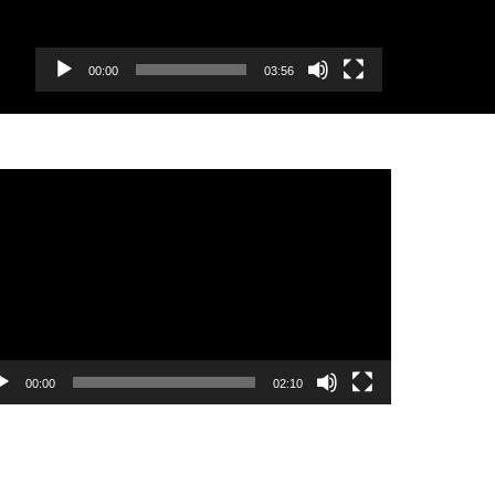
00:00
03:56
еоплеер
00:00
02:10