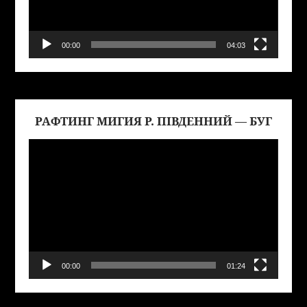
00:00
04:03
РАФТИНГ МИГИЯ Р. ПІВДЕННИЙ — БУГ
Виде
00:00
01:24