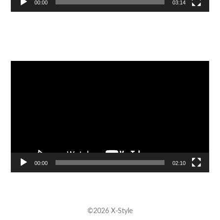
00:00
03:14
Видеоплеер
00:00
02:10
©2026 X-Style