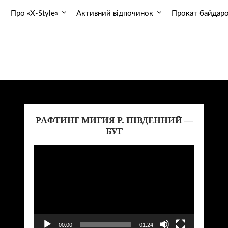
Про «X-Style»
Активний відпочинок
Прокат байдар
РАФТИНГ МИГИЯ Р. ПІВДЕННИЙ —
еоплеер
Видеопл
БУГ
00:00
01:24