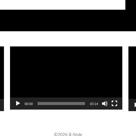
Видеоплеер
Вид
00:00
03:14
©2026 X-Style