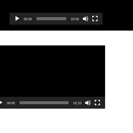
00:00
03:56
еоплеер
00:00
02:10