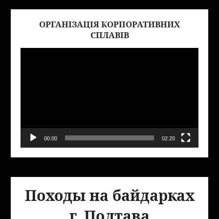
ОРГАНІЗАЦІЯ КОРПОРАТИВНИХ
Виде
СПЛАВІВ
00:00
02:20
Походы на байдарках
г. Полтава