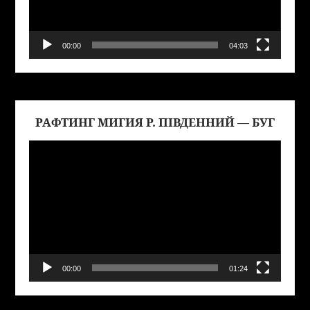
00:00
04:03
РАФТИНГ МИГИЯ Р. ПІВДЕННИЙ — БУГ
Виде
00:00
01:24