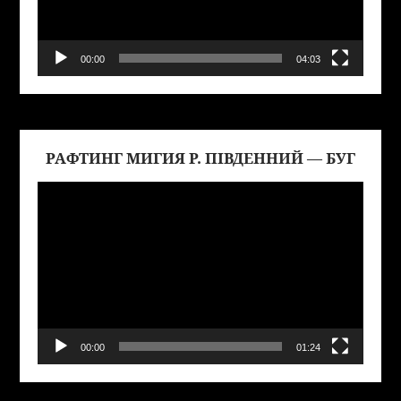
00:00
04:03
РАФТИНГ МИГИЯ Р. ПІВДЕННИЙ — БУГ
Виде
00:00
01:24