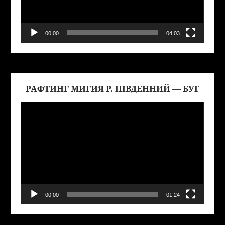
00:00
04:03
РАФТИНГ МИГИЯ Р. ПІВДЕННИЙ — БУГ
Виде
00:00
01:24