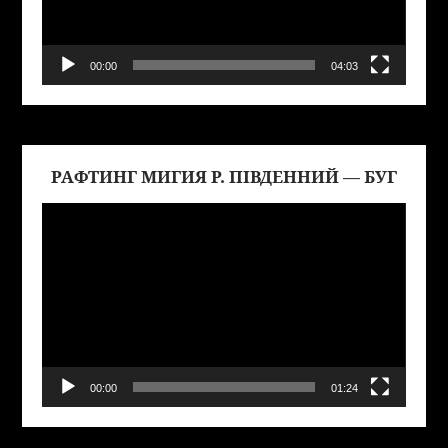
00:00
04:03
РАФТИНГ МИГИЯ Р. ПІВДЕННИЙ — БУГ
Виде
00:00
01:24