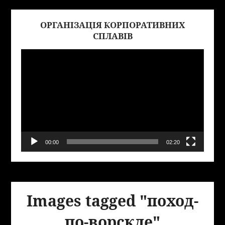
ОРГАНІЗАЦІЯ КОРПОРАТИВНИХ
Виде
СПЛАВІВ
00:00
02:20
Images tagged "поход-
по-ворскле"