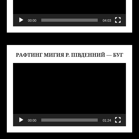
00:00
04:03
РАФТИНГ МИГИЯ Р. ПІВДЕННИЙ — БУГ
Виде
00:00
01:24