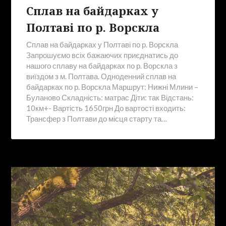
Сплав на байдарках у
Полтаві по р. Ворскла
Сплав на байдарках у Полтаві по р. Ворскла
Запрошуємо всіх бажаючих приєднатись до
нашого сплаву на байдарках по р. Ворскла з
виїздом з м. Полтава. Одноденний сплав на
байдарках по р. Ворскла Маршрут: Нижні Млини –
Буланово Складність: матрас Діти: так Відстань:
10км+- Вартість 1650грн До вартості входить:
Трансфер з Полтави до місця старту та…