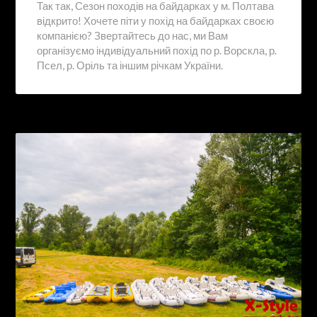
Так так, Сезон походів на байдарках у м. Полтава
відкрито! Хочете піти у похід на байдарках своєю
компанією? Звертайтесь до нас, ми Вам
організуємо індивідуальний похід по р. Ворскла, р.
Псел, р. Оріль та іншим річкам України.