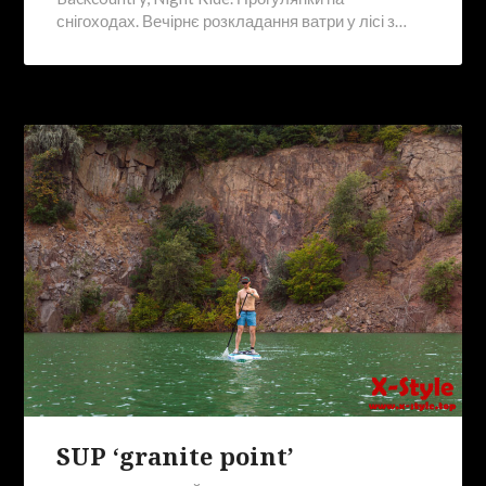
снігоходах. Вечірнє розкладання ватри у лісі з…
SUP ‘granite point’