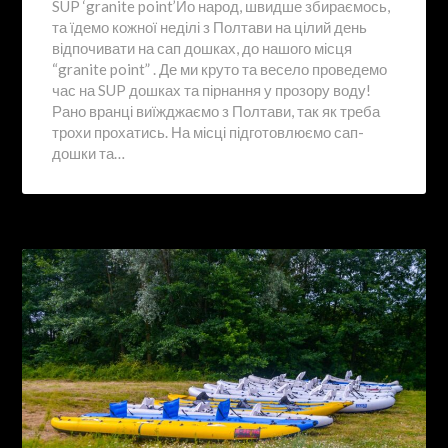
SUP ‘granite point’Йо народ, швидше збираємось,
та їдемо кожної неділі з Полтави на цілий день
відпочивати на сап дошках, до нашого місця
“granite point” . Де ми круто та весело проведемо
час на SUP дошках та пірнання у прозору воду!
Рано вранці виїжджаємо з Полтави, так як треба
трохи прохатись. На місці підготовлюємо сап-
дошки та…