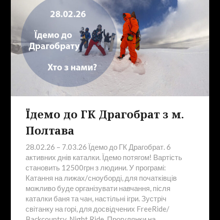
Їдемо до ГК Драгобрат з м.
Полтава
28.02.26 – 7.03.26 Їдемо до ГК Драгобрат. 6
активних днів каталки. Їдемо потягом! Вартість
становить 12500грн з людини. У програмі:
Катання на лижах/сноуборді, для початківців
можливо буде організувати навчання, після
каталки баня та чан, настільні ігри. Зустріч
світанку на горі, для досвідчених FreeRide/
Backcountry, Night Ride. Прогулянки на