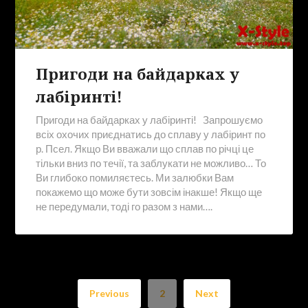
Пригоди на байдарках у
лабіринті!
Пригоди на байдарках у лабіринті! Запрошуємо
всіх охочих приєднатись до сплаву у лабіринт по
р. Псел. Якщо Ви вважали що сплав по річці це
тільки вниз по течії, та заблукати не можливо… То
Ви глибоко помиляєтесь. Ми залюбки Вам
покажемо що може бути зовсім інакше! Якщо ще
не передумали, тоді го разом з нами….
Previous
2
Next