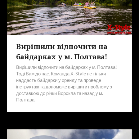
Вирішили відпочити на
байдарках у м. Полтава!
Вирішили відпочити на байдарках у м. Полтава!
Тоді Вам до нас. Команда X-Style не тільки
наддасть байдарки у оренду та проведе
інструктаж та допоможе вирішити проблему з
доставкою до річки Ворскла та назад у м.
Полтава.