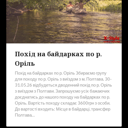
Похід на байдарках по р.
Оріль
Похід на байдарках по р. Оріль Збираємо групу
для походу по р. Оріль з виїздом з м. Полтава. 30-
31.05.26 відбудеться дводенний похід по р. Оріль
з виїздом з Полтави. Запрошуємо усіх бажаючих
доєднатись до нашого походу на байдарках по р.
Оріль. Вартість походу складає 3600грн з особи.
До вартості входить: Місце в байдарці, трансфер
Полтава…