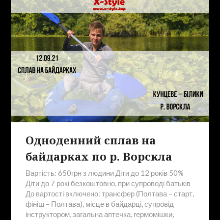
Одноденний сплав на
байдарках по р. Ворскла
Вартість: 650грн з людини Діти до 12 років 50%
Діти до 7 рокі безкоштовно, при супроводі батьків
До вартості включено: трансфер (Полтава – старт,
фініш – Полтава), місце в байдарці, супровід
інструктором, загальна аптечка, гермомішки,