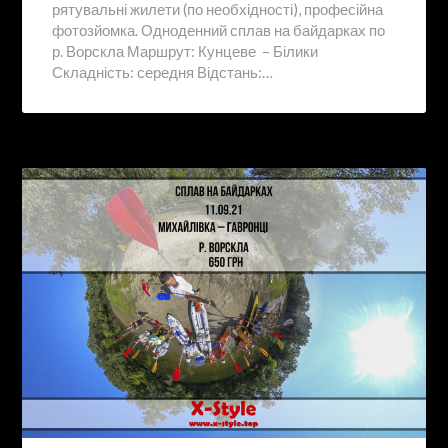
рятувальні жилети (по необхідності), професійна
фотозйомка. Одноденний сплав на байдарках по
р. Ворскла Маршрут: Кунцеве – Білики
Складність: середня Відстань:…