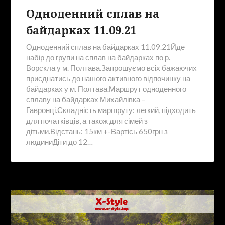
Одноденний сплав на
байдарках 11.09.21
Одноденний сплав на байдарках 11.09.21Йде
набір до групи на сплав на байдарках по р.
Ворскла у м. Полтава.Запрошуємо всіх бажаючих
приєднатись до нашого активного відпочинку на
байдарках у м. Полтава.Маршрут одноденного
сплаву на байдарках Михайлівка –
Гавронці.Складність маршруту: легкий, підходить
для початківців, а також для сімей з
дітьми.Відстань: 15км +-Вартісь 650грн з
людиниДіти до 12…