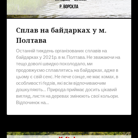
Сплав на байдарках у м.
Полтава
Останній тиждень організованих сплавів на
байдарках у 2021р. в м. Полтава. Не зважаючи на
тещо доволі швидко похолодало, ми
продовжуємо сплавлятись на байдарках, адже в
цьому є свій сенс. Не пече сонце, не має комах, в
особливості ґедзів, які всім відпочиваючим
дошкуляють… Природа приймає досить цікавий
вигляд, листя на деревах змінюють свої кольори.
Відпочинок на…