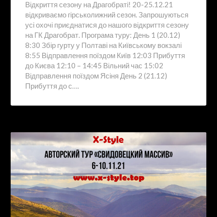
Відкриття сезону на Драгобраті! 20-25.12.21
відкриваємо гірськолижний сезон. Запрошуються
усі охочі приєднатися до нашого відкриття сезону
на ГК Драгобрат. Програма туру: День 1 (20.12)
8:30 Збір гурту у Полтаві на Київському вокзалі
8:55 Відправлення поїздом Київ 12:03 Прибуття
до Києва 12:10 – 14:45 Вільний час 15:02
Відправлення поїздом Ясіня День 2 (21.12)
Прибуття до с….