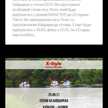
байдарках у сезоні 2021. Ми підготували
особливий сплав по р. Псел, який буде
відбуватись у режимі НОНСТОП до 22 години.
Тобто: Ми приїжджаємо на р. Псел, та
підготовлюємо байдарки до сплаву. Старт буде
відбуватись о 10.00, фініш о 22.00. За 12 годин,
нам потрібно…