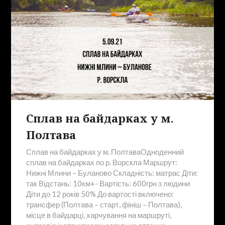
Сплав на байдарках у м.
Полтава
Сплав на байдарках у м. ПолтаваОдноденний
сплав на байдарках по р. Ворскла Маршрут:
Нижні Млини – Буланово Складність: матрас Діти:
так Відстань: 10км+- Вартість: 600грн з людини
Діти до 12 років 50% До вартості включено:
трансфер (Полтава – старт, фініш – Полтава),
місце в байдарці, харчування на маршруті,