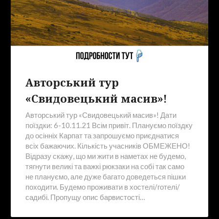
Авторський тур
«Свидовецький масив»!
Авторський тур «Свидовецький масив»! Дати
поїздки: 6-10.11.21 Всім привіт. Плануємо поїздку
до осінніх Карпат та запрошуємо приєднатися
всіх бажаючих. Кількість учасників ОБМЕЖЕНО!
Відразу скажу, що ми жити в наметах не будемо,
тягнути великі та важкі рюкзаки на собі так само
не плануємо, але дуже багато доведеться пішки
походити. Будемо проживати в хостелі/готелі/
садибі. Пропущу опис барвистості…