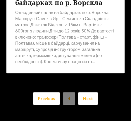
байдарках по р. Ворскла
Одноденний сплав на байдарках по р. Ворскла
Маршрут: Слинків Яр – Сем’янівка Складність:
матрас Діти: так Відстань: 15км+- Вартість:
600грн з людини Діти до 12 років 50% До вартості
включено: трансфер (Полтава – старт, фініш –
Полтава), місце в байдарці, харчування на
маршруті, супровід інструктором, загальна
аптечка, гермомішки, рятувальні жилети (по
необхідності). Колективну працю ніхто…
Previous
4
Next