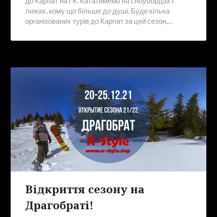
до Карпат на ГК. Кататимемо на сноубордах і
лижах, кому що більше до душі. Буде кілька
організованих турів до Карпат за цей сезон,…
Відкриття сезону на
Драгобраті!